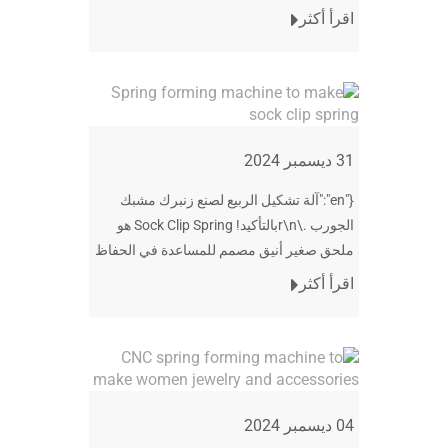
بالنسبة للإنتاج بكميات كبيرة. فيما يلي بعض
اقرأ أكثر
الأسباب: بريسي
31 ديسمبر 2024
{"en":"آلة تشكيل الربيع لصنع زنبرك مشبك
الجورب .\r\nبالتأكيد! Sock Clip Spring هو
ملحق صغير أنيق مصمم للمساعدة في الحفاظ
على جواربك معا أثناء الغسيل. يتكون عادة من
اقرأ أكثر
مقطعين متصلين
04 ديسمبر 2024