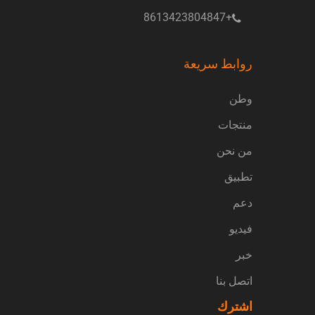
+8613423804847
روابط سريعة
وطن
منتجات
من نحن
تطبيق
دعم
فيديو
خبر
اتصل بنا
اشترك