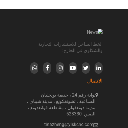
الخط الساخن للاستشارات التجارية
والشكاوى في الخارج:
الاتصال
بوابة رقم 24 ، حديقة يونجليان
الصناعية ، تشونغكونغ ، مدينة شيباي ،
مدينة دونغقوان ، مقاطعة قوانغدونغ ،
الصين -523330
tinazheng@ylskcnc.com