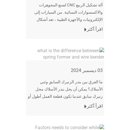
آلة تشكيل الربيع CNC لصنع المجوهرات
والاكسسوارات النسائية. من السيارات إلى
الإلكترونيات والأجهزة الطبية ، تعد أشكال
الأسلاك ضرورية للحفاظ على موثوقية
اقرأ أكثر
المعدات وكفاءتها. اكتشف كيف الأشكال
السلكية، compr
03 ديسمبر 2024
ما الفرق بين بندر الزنبرك السابق وثني
الأسلاك؟ يمكن أن يحل بندر الأسلاك محل
زنبرك سابق عندما تكون قطعة العمل أطول أو
متماثلة. يوفر مساحة أكبر لثني قطع العمل
اقرأ أكثر
الطويلة و